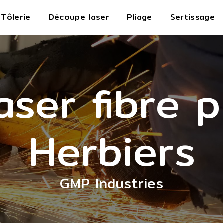
Tôlerie
Découpe laser
Pliage
Sertissage
ser fibre 
Herbiers
GMP Industries