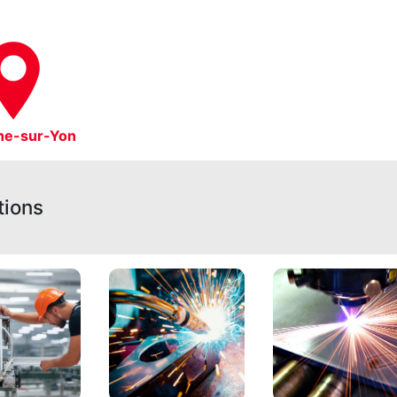
he-sur-Yon
tions