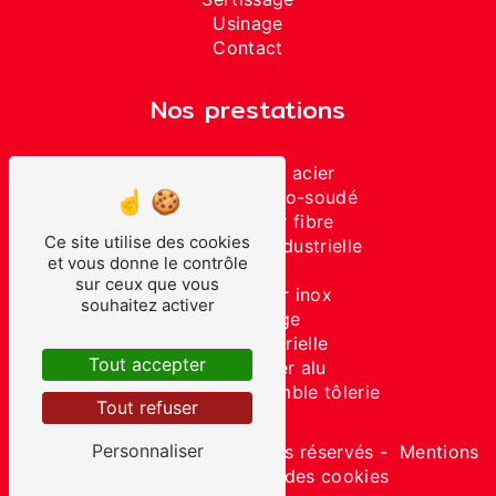
Usinage
Contact
Nos prestations
Découpe laser acier
Ensemble mécano-soudé
Découpe laser fibre
Ce site utilise des cookies
Sous-traitance industrielle
et vous donne le contrôle
Soudure
sur ceux que vous
Découpe laser inox
souhaitez activer
Assemblage
Tôlerie industrielle
Tout accepter
Découpe laser alu
Fabrication d'ensemble tôlerie
Tout refuser
Personnaliser
©
Vistalid
- 2026 - Tous droits réservés -
Mentions
légales
-
Gestion des cookies