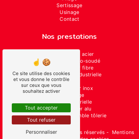
Sertissage
Usinage
Contact
Nos prestations
Découpe laser acier
Ensemble mécano-soudé
Découpe laser fibre
Ce site utilise des cookies
Sous-traitance industrielle
et vous donne le contrôle
Soudure
sur ceux que vous
Découpe laser inox
souhaitez activer
Assemblage
Tôlerie industrielle
Tout accepter
Découpe laser alu
Fabrication d'ensemble tôlerie
Tout refuser
Personnaliser
©
Vistalid
- 2026 - Tous droits réservés -
Mentions
légales
-
Gestion des cookies