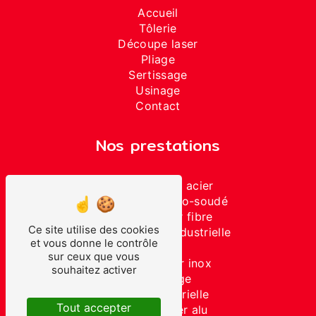
Accueil
Tôlerie
Découpe laser
Pliage
Sertissage
Usinage
Contact
Nos prestations
Découpe laser acier
Ensemble mécano-soudé
Découpe laser fibre
Ce site utilise des cookies
Sous-traitance industrielle
et vous donne le contrôle
Soudure
sur ceux que vous
Découpe laser inox
souhaitez activer
Assemblage
Tôlerie industrielle
Tout accepter
Découpe laser alu