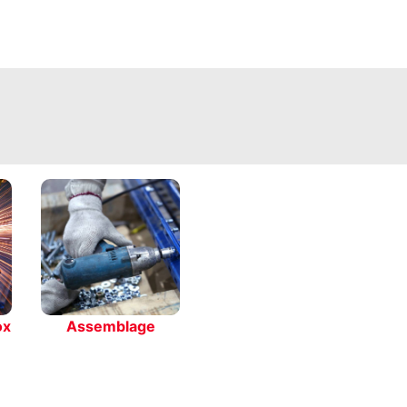
ox
Assemblage