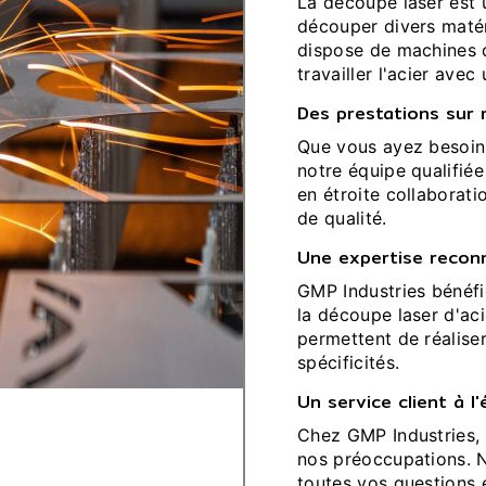
La découpe laser est 
découper divers matér
dispose de machines 
travailler l'acier avec
Des prestations sur
Que vous ayez besoin
notre équipe qualifié
en étroite collaborati
de qualité.
Une expertise recon
GMP Industries bénéfi
la découpe laser d'aci
permettent de réaliser
spécificités.
Un service client à l
Chez GMP Industries, 
nos préoccupations. N
toutes vos questions 