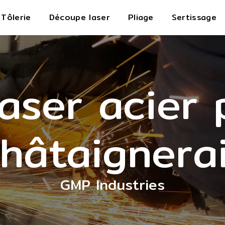
Tôlerie
Découpe laser
Pliage
Sertissage
aser acier 
hâtaignera
GMP Industries