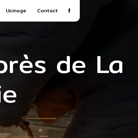
Usinage
Contact
près de La
ie