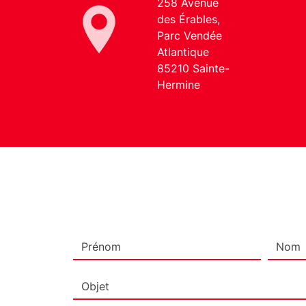
258 Avenue
des Érables,
Parc Vendée
Atlantique
85210 Sainte-
Hermine