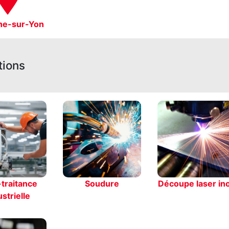
he-sur-Yon
tions
traitance
Soudure
Découpe laser in
strielle