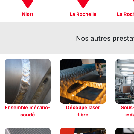
Niort
La Rochelle
La Roc
Nos autres presta
Ensemble mécano-
Découpe laser
Sous-
soudé
fibre
indu